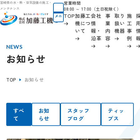
営業時間
宮崎県の水・熱・空気設備の施工・
08:00 ～ 17:00（土日祝除く）
メンテナンス
TOP
加藤工
会社
事
取り
施
メニ
ュー
機につ
情
業
扱い
工
いて
報
・
内
機器
事
沿革
容
例
NEWS
お知らせ
TOP
お知らせ
すべ
お知
スタッフ
ティッ
て
らせ
ブログ
プス