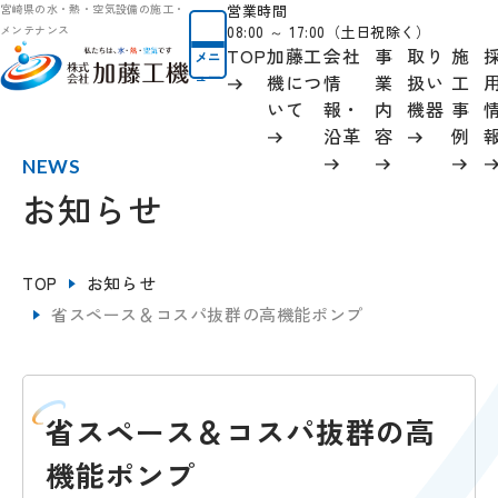
営業時間
宮崎県の水・熱・空気設備の施工・
08:00 ～ 17:00（土日祝除く）
メンテナンス
TOP
加藤工
会社
事
取り
施
メニ
ュー
機につ
情
業
扱い
工
いて
報
・
内
機器
事
沿革
容
例
NEWS
お知らせ
TOP
お知らせ
省スペース＆コスパ抜群の高機能ポンプ
省スペース＆コスパ抜群の高
機能ポンプ