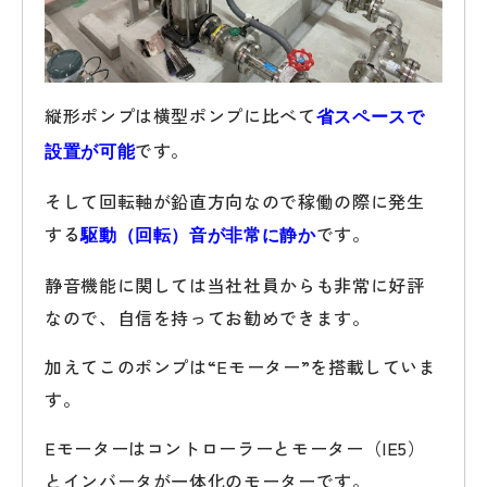
縦形ポンプは横型ポンプに比べて
省スペースで
です。
設置が可能
そして回転軸が鉛直方向なので稼働の際に発生
する
です。
駆動（回転）音が非常に静か
静音機能に関しては当社社員からも非常に好評
なので、自信を持ってお勧めできます。
加えてこのポンプは“Eモーター”を搭載していま
す。
Eモーターはコントローラーとモーター（IE5）
とインバータが一体化のモーターです。