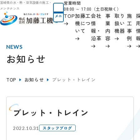
営業時間
宮崎県の水・熱・空気設備の施工・
08:00 ～ 17:00（土日祝除く）
メンテナンス
TOP
加藤工
会社
事
取り
施
メニ
ュー
機につ
情
業
扱い
工
いて
報
・
内
機器
事
沿革
容
例
NEWS
お知らせ
TOP
お知らせ
ブレット・トレイン
ブレット・トレイン
スタッフブログ
2022.10.31