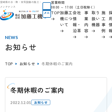
営業時間
宮崎県の水・熱・空気設備の施工・
08:00 ～ 17:00（土日祝除く）
メンテナンス
TOP
加藤工
会社
事
取り
施
メニ
ュー
機につ
情
業
扱い
工
いて
報
・
内
機器
事
沿革
容
例
NEWS
お知らせ
TOP
お知らせ
冬期休暇のご案内
冬期休暇のご案内
お知らせ
2022.12.01