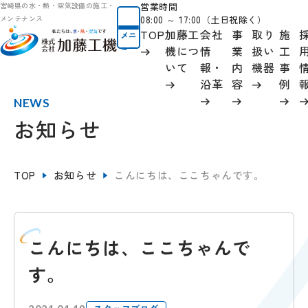
営業時間
宮崎県の水・熱・空気設備の施工・
08:00 ～ 17:00（土日祝除く）
メンテナンス
TOP
加藤工
会社
事
取り
施
メニ
ュー
機につ
情
業
扱い
工
いて
報
・
内
機器
事
沿革
容
例
NEWS
お知らせ
TOP
お知らせ
こんにちは、ここちゃんです。
こんにちは、ここちゃんで
す。