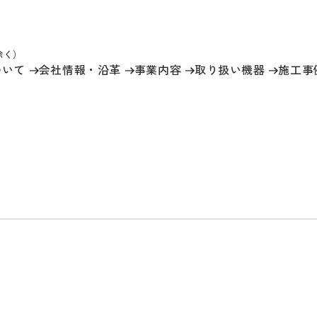
祝除く）
ついて
会社情報
・沿革
事業内容
取り扱い機器
施工事