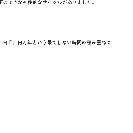
下のような神秘的なサイクルがありました。
、
何千、何万年という果てしない時間の積み重ね
に