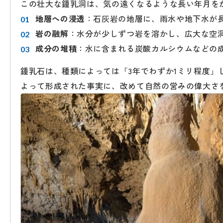
この壮大な鍾乳洞は、気の遠くなるような長い年月を
地層への浸透
：石灰岩の地層に、雨水や地下水が
岩の融解
：水分が少しずつ岩を溶かし、広大な空
成分の堆積
：水に含まれる炭酸カルシウムなどの
鍾乳石は、種類によっては「3年でわずか1ミリ程度
よって形成された事実に、改めて自然の営みの偉大さ