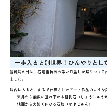
一歩入ると別世界！ひんやりとし
鍾乳洞の外は、石垣島特有の強い日差しが照りつける
ました。
洞内に入ると、まるで計算されたアート作品のような
天井から無数に垂れ下がる
鍾乳石（しょうにゅう
地面から力強く伸びる
石筍（せきじゅん）