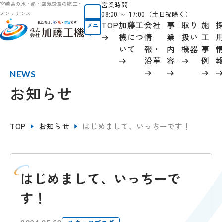
営業時間
宮崎県の水・熱・空気設備の施工・
08:00 ～ 17:00（土日祝除く）
メンテナンス
TOP
加藤工
会社
事
取り
施
メニ
ュー
機につ
情
業
扱い
工
いて
報
・
内
機器
事
沿革
容
例
NEWS
お知らせ
TOP
お知らせ
はじめまして、いっちーです！
はじめまして、いっちーで
す！