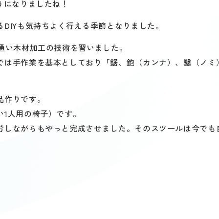
うになりましたね！
DIYも気持ちよく行える季節となりました。
通い木材加工の技術を習いました。
では手作業を基本としており「鋸、鉋（カンナ）、鑿（ノミ
品作りです。
い1人用の椅子）です。
労しながらもやっと完成させました。そのスツールは今でも