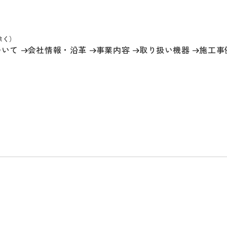
祝除く）
ついて
会社情報
・沿革
事業内容
取り扱い機器
施工事