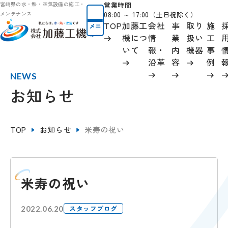
営業時間
宮崎県の水・熱・空気設備の施工・
08:00 ～ 17:00（土日祝除く）
メンテナンス
TOP
加藤工
会社
事
取り
施
メニ
ュー
機につ
情
業
扱い
工
いて
報
・
内
機器
事
沿革
容
例
NEWS
お知らせ
TOP
お知らせ
米寿の祝い
米寿の祝い
スタッフブログ
2022.06.20