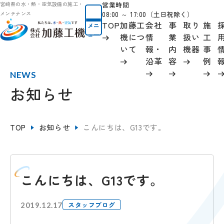
営業時間
宮崎県の水・熱・空気設備の施工・
08:00 ～ 17:00（土日祝除く）
メンテナンス
TOP
加藤工
会社
事
取り
施
メニ
ュー
機につ
情
業
扱い
工
いて
報
・
内
機器
事
沿革
容
例
NEWS
お知らせ
TOP
お知らせ
こんにちは、G13です。
こんにちは、G13です。
スタッフブログ
2019.12.17