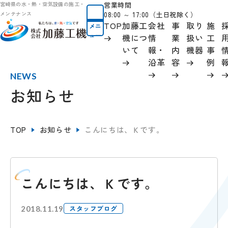
営業時間
宮崎県の水・熱・空気設備の施工・
08:00 ～ 17:00（土日祝除く）
メンテナンス
TOP
加藤工
会社
事
取り
施
メニ
ュー
機につ
情
業
扱い
工
いて
報
・
内
機器
事
沿革
容
例
NEWS
お知らせ
TOP
お知らせ
こんにちは、Ｋです。
こんにちは、Ｋです。
スタッフブログ
2018.11.19