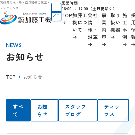
営業時間
宮崎県の水・熱・空気設備の施工・
08:00 ～ 17:00（土日祝除く）
メンテナンス
TOP
加藤工
会社
事
取り
施
メニ
ュー
機につ
情
業
扱い
工
いて
報
・
内
機器
事
沿革
容
例
NEWS
お知らせ
TOP
お知らせ
すべ
お知
スタッフ
ティッ
て
らせ
ブログ
プス