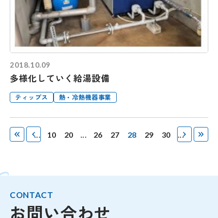
2018.10.09
多様化していく給湯設備
ティップス
熱・冷熱機器事業
最
最
«
...
...
...
»
10
20
26
27
28
29
30
初
後
CONTACT
お問い合わせ