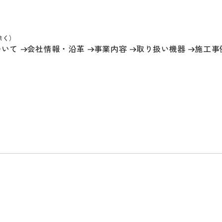
祝除く）
ついて
会社情報
・沿革
事業内容
取り扱い機器
施工事