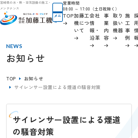
営業時間
宮崎県の水・熱・空気設備の施工・
08:00 ～ 17:00（土日祝除く）
メンテナンス
TOP
加藤工
会社
事
取り
施
メニ
ュー
機につ
情
業
扱い
工
いて
報
・
内
機器
事
沿革
容
例
NEWS
お知らせ
TOP
お知らせ
サイレンサー設置による煙道の騒音対策
サイレンサー設置による煙道
の騒音対策