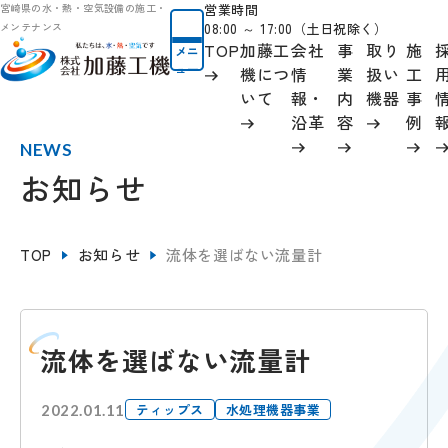
営業時間
宮崎県の水・熱・空気設備の施工・
08:00 ～ 17:00（土日祝除く）
メンテナンス
TOP
加藤工
会社
事
取り
施
メニ
ュー
機につ
情
業
扱い
工
いて
報
・
内
機器
事
沿革
容
例
NEWS
お知らせ
TOP
お知らせ
流体を選ばない流量計
流体を選ばない流量計
ティップス
水処理機器事業
2022.01.11