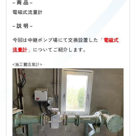
– 商 品 –
電磁式流量計
– 説 明 –
今回は中継ポンプ場にて交換設置した
「
電磁式
についてご紹介します。
流量計
」
<施工
前
流量計>