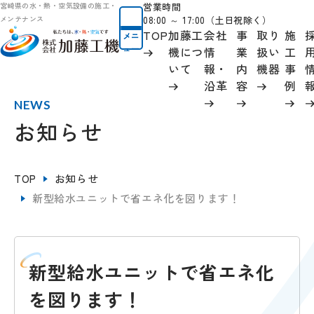
営業時間
宮崎県の水・熱・空気設備の施工・
08:00 ～ 17:00（土日祝除く）
メンテナンス
TOP
加藤工
会社
事
取り
施
メニ
ュー
機につ
情
業
扱い
工
いて
報
・
内
機器
事
沿革
容
例
NEWS
お知らせ
TOP
お知らせ
新型給水ユニットで省エネ化を図ります！
新型給水ユニットで省エネ化
を図ります！