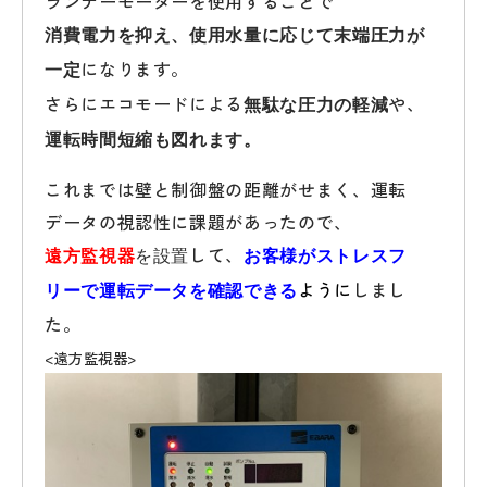
ランナーモーターを使用することで
消費電力を抑え、使用水量に応じて末端圧力が
になります。
一定
さらにエコモードによる
や、
無駄な圧力の軽減
運転時間短縮も図れます。
これまでは壁と制御盤の距離がせまく、運転
データの視認性に課題があったので、
して、
を設置
遠方監視器
お客様がストレスフ
ように
しまし
リーで運転データを
確認できる
た。
<遠方監視器>