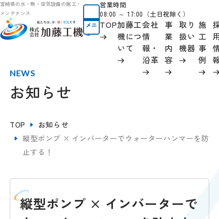
営業時間
宮崎県の水・熱・空気設備の施工・
08:00 ～ 17:00（土日祝除く）
メンテナンス
TOP
加藤工
会社
事
取り
施
メニ
ュー
機につ
情
業
扱い
工
いて
報
・
内
機器
事
沿革
容
例
NEWS
お知らせ
TOP
お知らせ
縦型ポンプ × インバーターでウォーターハンマーを防
止する！
縦型ポンプ × インバーターで