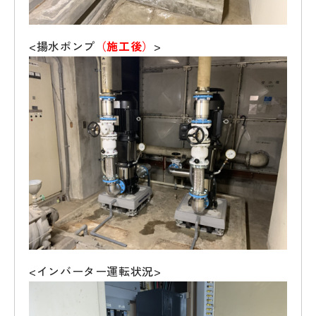
<揚水ポンプ
（
施工後
）
>
<インバーター運転状況>