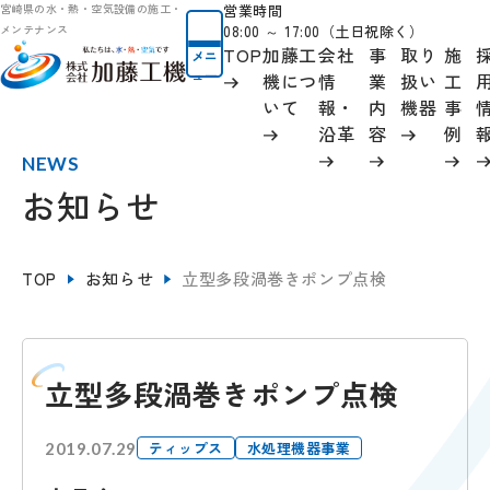
営業時間
宮崎県の水・熱・空気設備の施工・
08:00 ～ 17:00（土日祝除く）
メンテナンス
TOP
加藤工
会社
事
取り
施
メニ
ュー
機につ
情
業
扱い
工
いて
報
・
内
機器
事
沿革
容
例
NEWS
お知らせ
TOP
お知らせ
立型多段渦巻きポンプ点検
立型多段渦巻きポンプ点検
ティップス
水処理機器事業
2019.07.29