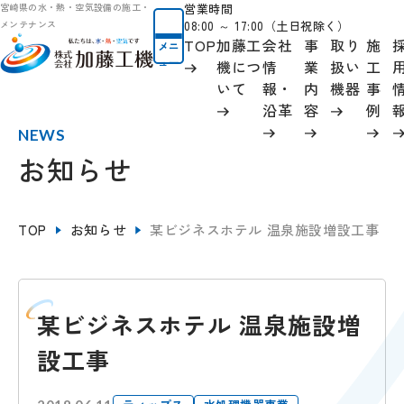
営業時間
宮崎県の水・熱・空気設備の施工・
08:00 ～ 17:00（土日祝除く）
メンテナンス
TOP
加藤工
会社
事
取り
施
メニ
ュー
機につ
情
業
扱い
工
いて
報
・
内
機器
事
沿革
容
例
NEWS
お知らせ
TOP
お知らせ
某ビジネスホテル 温泉施設増設工事
某ビジネスホテル 温泉施設増
設工事